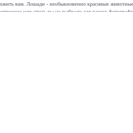
ожить вам. Лошади - необыкновенно красивые животные. 
настроение или стиль вы не выбрали для ваших фотограф
ситуации.
 природа здесь восхитительна в любое время года, а ви
ии. Выбирайте фотосессию от клуба Питтакурис для себ
ной пары, всей семьи или компании друзей, а также памя
имость аренды лошади для фотосе
Наши расценки