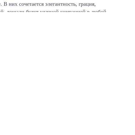
В них сочетается элегантность, грация,
ий, лошади будут удачной компанией в любой
ды горных склонов или оливковых плантаций
я или в подарок, и это будет незабываемый
ть на долгие годы.
ссии