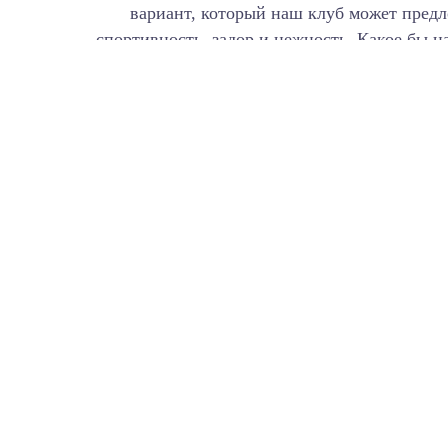
вариант, который наш клуб может предл
спортивность, задор и нежность. Какое бы 
Наш клуб находится прямо на опушке леса,
станут приятным фоном для вашей фотосесс
опыт для романтич
Сто